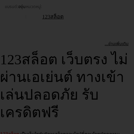
แบรนด์:
องุ่น
หมวดหมู่:
123สล็อต
...อ่านเพิ่มเติม
123สล็อต เว็บตรง ไม่
ผ่านเอเย่นต์ ทางเข้า
เล่นปลอดภัย รับ
เครดิตฟรี