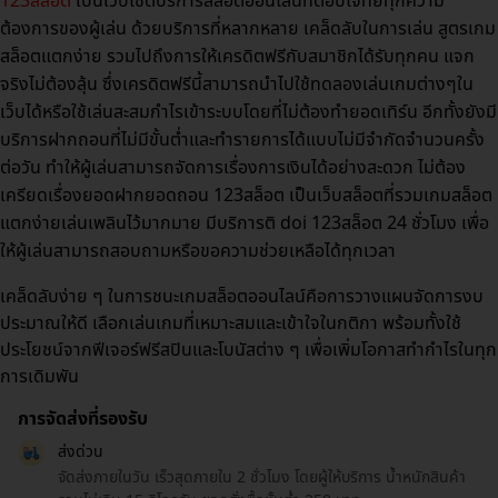
123สล็อต
เป็นเว็บไซต์บริการสล็อตออนไลน์ที่ตอบโจทย์ทุกความ
ต้องการของผู้เล่น ด้วยบริการที่หลากหลาย เคล็ดลับในการเล่น สูตรเกม
สล็อตแตกง่าย รวมไปถึงการให้เครดิตฟรีกับสมาชิกได้รับทุกคน แจก
จริงไม่ต้องลุ้น ซึ่งเครดิตฟรีนี้สามารถนำไปใช้ทดลองเล่นเกมต่างๆใน
เว็บได้หรือใช้เล่นสะสมกำไรเข้าระบบโดยที่ไม่ต้องทำยอดเทิร์น อีกทั้งยังมี
บริการฝากถอนที่ไม่มีขั้นต่ำและทำรายการได้แบบไม่มีจำกัดจำนวนครั้ง
ต่อวัน ทำให้ผู้เล่นสามารถจัดการเรื่องการเงินได้อย่างสะดวก ไม่ต้อง
เครียดเรื่องยอดฝากยอดถอน 123สล็อต เป็นเว็บสล็อตที่รวมเกมสล็อต
แตกง่ายเล่นเพลินไว้มากมาย มีบริการติ doi 123สล็อต 24 ชั่วโมง เพื่อ
ให้ผู้เล่นสามารถสอบถามหรือขอความช่วยเหลือได้ทุกเวลา
เคล็ดลับง่าย ๆ ในการชนะเกมสล็อตออนไลน์คือการวางแผนจัดการงบ
ประมาณให้ดี เลือกเล่นเกมที่เหมาะสมและเข้าใจในกติกา พร้อมทั้งใช้
ประโยชน์จากฟีเจอร์ฟรีสปินและโบนัสต่าง ๆ เพื่อเพิ่มโอกาสทำกำไรในทุก
การเดิมพัน
การจัดส่งที่รองรับ
ส่งด่วน
จัดส่งภายในวัน เร็วสุดภายใน 2 ชั่วโมง โดยผู้ให้บริการ น้ำหนักสินค้า