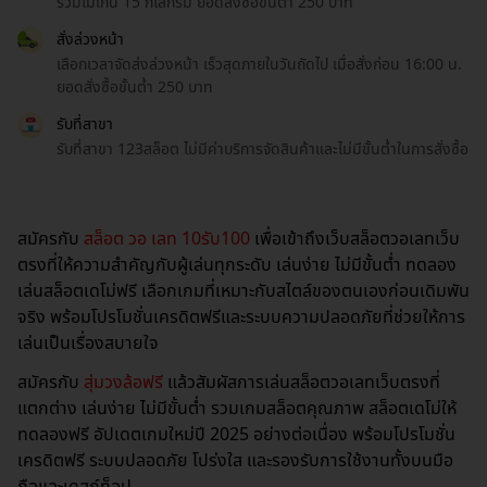
รวมไม่เกิน 15 กิโลกรัม ยอดสั่งซื้อขั้นต่ำ 250 บาท
สั่งล่วงหน้า
เลือกเวลาจัดส่งล่วงหน้า เร็วสุดภายในวันถัดไป เมื่อสั่งก่อน 16:00 น.
ยอดสั่งซื้อขั้นต่ำ 250 บาท
รับที่สาขา
รับที่สาขา 123สล็อต ไม่มีค่าบริการจัดสินค้าและไม่มีขั้นต่ำในการสั่งซื้อ
สมัครกับ
สล็อต วอ เลท 10รับ100
เพื่อเข้าถึงเว็บสล็อตวอเลทเว็บ
ตรงที่ให้ความสำคัญกับผู้เล่นทุกระดับ เล่นง่าย ไม่มีขั้นต่ำ ทดลอง
เล่นสล็อตเดโม่ฟรี เลือกเกมที่เหมาะกับสไตล์ของตนเองก่อนเดิมพัน
จริง พร้อมโปรโมชั่นเครดิตฟรีและระบบความปลอดภัยที่ช่วยให้การ
เล่นเป็นเรื่องสบายใจ
สมัครกับ
สุ่มวงล้อฟรี
แล้วสัมผัสการเล่นสล็อตวอเลทเว็บตรงที่
แตกต่าง เล่นง่าย ไม่มีขั้นต่ำ รวมเกมสล็อตคุณภาพ สล็อตเดโม่ให้
ทดลองฟรี อัปเดตเกมใหม่ปี 2025 อย่างต่อเนื่อง พร้อมโปรโมชั่น
เครดิตฟรี ระบบปลอดภัย โปร่งใส และรองรับการใช้งานทั้งบนมือ
ถือและเดสก์ท็อป