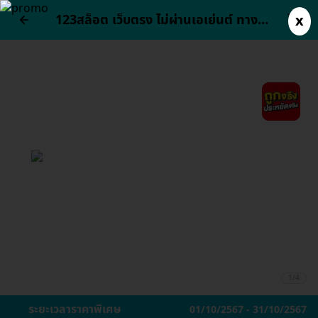
123สล็อต เว็บตรง ไม่ผ่านเอเย่นต์ ทางเข้
x
าเล่นปลอดภัย รับเครดิตฟรี
1/4
ระยะเวลาราคาพิเศษ
01/10/2567 - 31/10/2567